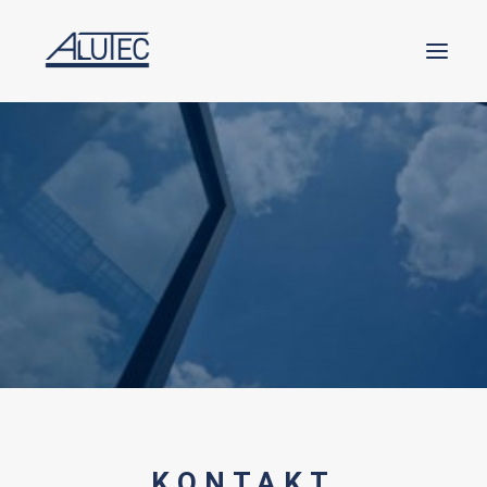
HOME
FIRMENPROFIL
REFERENZEN
KONTAKT
IMPRESSUM
DATENSCHUTZ
PRIVATKUNDEN
KONTAKT